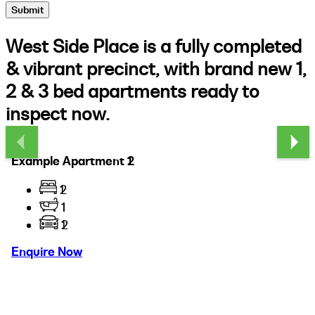
Submit
West Side Place is a fully completed
& vibrant precinct, with brand new 1,
2 & 3 bed apartments ready to
inspect now.
Example Apartment 1
Example Apartment 2
1
2
1
1
1
2
Enquire Now
Enquire Now